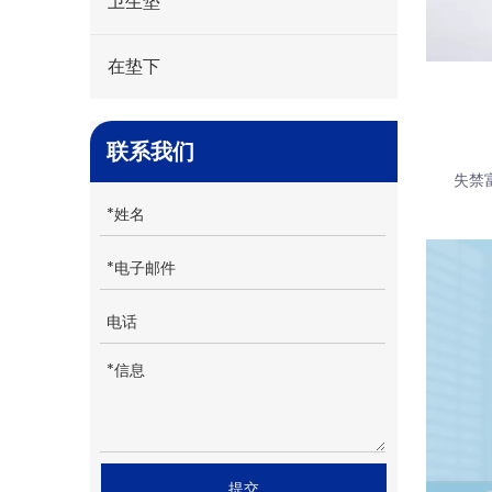
卫生垫
在垫下
联系我们
失禁
提交