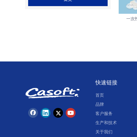
一次
快速链接
首页
品牌
客户服务
生产和技术
关于我们