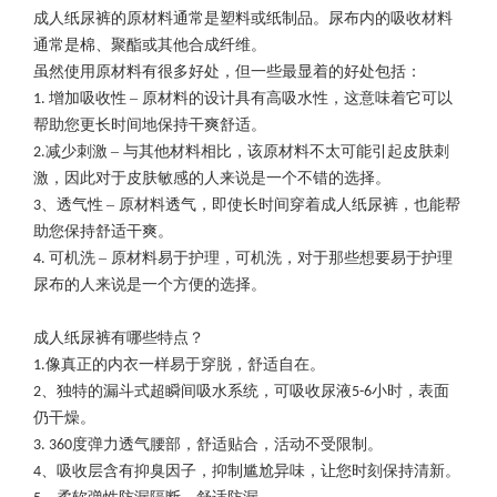
成人纸尿裤的原材料通常是塑料或纸制品。尿布内的吸收材料
通常是棉、聚酯或其他合成纤维。
虽然使用原材料有很多好处，但一些最显着的好处包括：
–
1. 增加吸收性
原材料的设计具有高吸水性，这意味着它可以
帮助您更长时间地保持干爽舒适。
–
2.减少刺激
与其他材料相比，该原材料不太可能引起皮肤刺
激，因此对于皮肤敏感的人来说是一个不错的选择。
–
3、透气性
原材料透气，即使长时间穿着成人纸尿裤，也能帮
助您保持舒适干爽。
–
4. 可机洗
原材料易于护理，可机洗，对于那些想要易于护理
尿布的人来说是一个方便的选择。
成人纸尿裤有哪些特点？
1.像真正的内衣一样易于穿脱，舒适自在。
2、独特的漏斗式超瞬间吸水系统，可吸收尿液5-6小时，表面
仍干燥。
3. 360度弹力透气腰部，舒适贴合，活动不受限制。
4、吸收层含有抑臭因子，抑制尴尬异味，让您时刻保持清新。