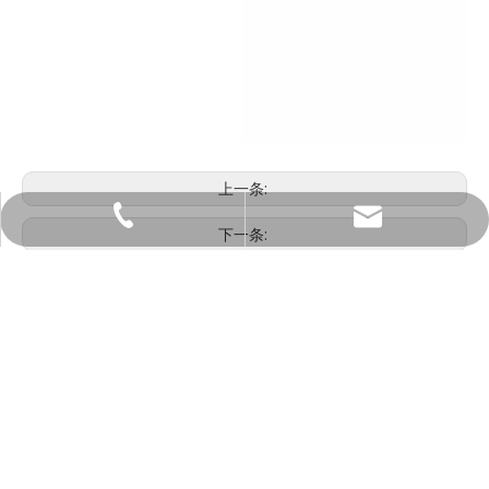
上一条:
casoftdiaper@gmail.com
15960500935
下一条:
manager@casoftdiaper.com
13806090704
一件小型的宠物尿布
超吸收宠物尿布
竹宠物尿布
狗尿失禁的宠物尿布
快速链接