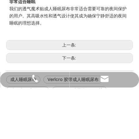
非常适合睡眠
我们的透气魔术贴成人睡眠尿布非常适合需要可靠的夜间保护
的用户。其高吸水性和透气设计使其成为确保宁静舒适的夜间
睡眠的理想选择。
上一条:
下一条:
成人睡眠尿布
Verlcro 胶带成人睡眠尿布
casoftdiaper@gmail.com
15960500935
透气成人睡眠尿布
Verlcro 胶带成人纸尿裤
manager@casoftdiaper.com
13806090704
透气维可牢胶带成人纸尿裤
透气成人纸尿裤
快速链接