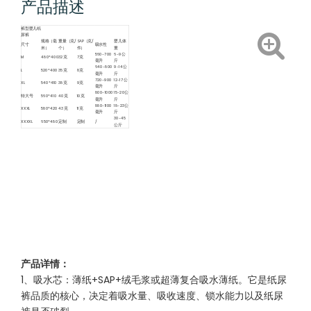
产品描述
裤型婴儿纸
尿裤
规格（毫
重量（克/
SAP（克/
婴儿体
尺寸
吸水性
米）
个）
件）
重
560-700
6-9公
M
480*400
32克
7克
毫升
斤
640-800
9-14公
L
520*400
35克
8克
毫升
斤
720-900
12-17公
XL
540*410
38克
9克
毫升
斤
800-1000
15-20公
特大号
560*410
40克
10克
毫升
斤
880-1100
18-23公
XXXL
580*420
43克
11克
毫升
斤
30-45
XXXXL
650*480
定制
定制
/
公斤
产品详情：
1、吸水芯：薄纸+SAP+绒毛浆或超薄复合吸水薄纸。它是纸尿
裤品质的核心，决定着吸水量、吸收速度、锁水能力以及纸尿