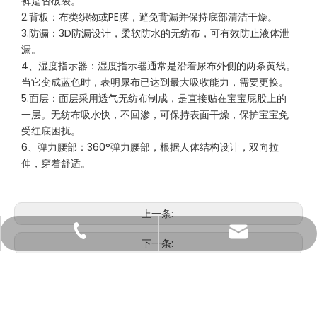
裤是否破裂。
2.背板：布类织物或PE膜，避免背漏并保持底部清洁干燥。
3.防漏：3D防漏设计，柔软防水的无纺布，可有效防止液体泄
漏。
4、湿度指示器：湿度指示器通常是沿着尿布外侧的两条黄线。
当它变成蓝色时，表明尿布已达到最大吸收能力，需要更换。
5.面层：面层采用透气无纺布制成，是直接贴在宝宝屁股上的
一层。无纺布吸水快，不回渗，可保持表面干燥，保护宝宝免
受红底困扰。
6、弹力腰部：360°弹力腰部，根据人体结构设计，双向拉
伸，穿着舒适。
上一条:
casoftdiaper@gmail.com
15960500935
下一条:
manager@casoftdiaper.com
13806090704
适合大童的柔软表面婴儿训练裤