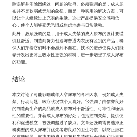
除误解并消除围绕这一问题的耻辱。必须强调的是，成人尿
布并不是软弱或无能的象征，而是一种实用的解决方案，可
以让个人继续过上充实的生活。这些产品提供安全感和信
心，使个人能够毫无恐惧或焦虑地参与日常活动。
此外，必须强调的是，用于成人失禁的成人尿布的设计要谨
慎且舒适。制造商努力创造与普通内衣没有区别的产品，确
保人们穿着它们时不会感到不自在。技术的进步使得人们能
够开发出更薄且吸水性更强的材料，进一步增强了成人尿布
的功能。
结论
本文讨论了可能影响成年人穿尿布的各种因素，例如成人失
禁、行动问题、医疗状况或个人喜好。它强调了由信誉良好
的制造商生产的高品质成人尿布对于舒适性、可靠性和谨慎
性的重要性。穿着成人尿布的好处，包括控制失禁、提供便
利和促进独立，被强调超过了缺点。文章还强调需要选择正
确类型的成人尿布并优先考虑良好的卫生习惯，以防止潜在
的皮肤问题。解决围绕成人尿布和失禁的社会观念和耻辱被